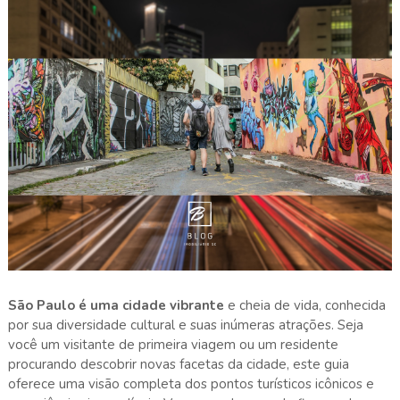
São Paulo é uma cidade vibrante
e cheia de vida, conhecida
por sua diversidade cultural e suas inúmeras atrações. Seja
você um visitante de primeira viagem ou um residente
procurando descobrir novas facetas da cidade, este guia
oferece uma visão completa dos pontos turísticos icônicos e