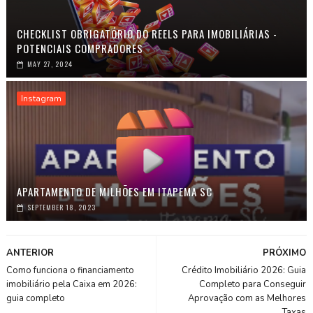
CHECKLIST OBRIGATÓRIO DO REELS PARA IMOBILIÁRIAS -
POTENCIAIS COMPRADORES
MAY 27, 2024
Instagram
APARTAMENTO DE MILHÕES EM ITAPEMA SC
SEPTEMBER 18, 2023
ANTERIOR
PRÓXIMO
Como funciona o financiamento
Crédito Imobiliário 2026: Guia
imobiliário pela Caixa em 2026:
Completo para Conseguir
guia completo
Aprovação com as Melhores
Taxas