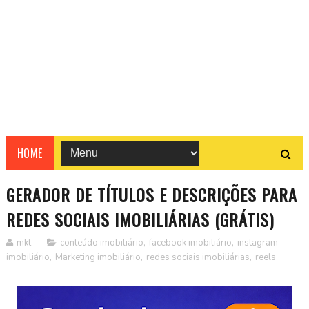
HOME
GERADOR DE TÍTULOS E DESCRIÇÕES PARA
REDES SOCIAIS IMOBILIÁRIAS (GRÁTIS)
mkt
conteúdo imobiliário
,
facebook imobiliário
,
instagram
imobiliário
,
Marketing imobiliário
,
redes sociais imobiliárias
,
reels