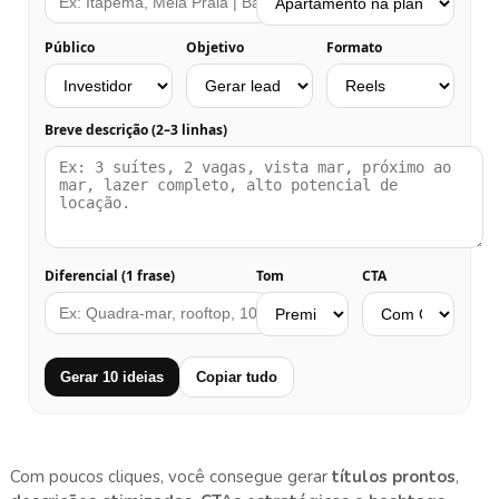
Público
Objetivo
Formato
Breve descrição (2–3 linhas)
Diferencial (1 frase)
Tom
CTA
Gerar 10 ideias
Copiar tudo
Com poucos cliques, você consegue gerar
títulos prontos
,