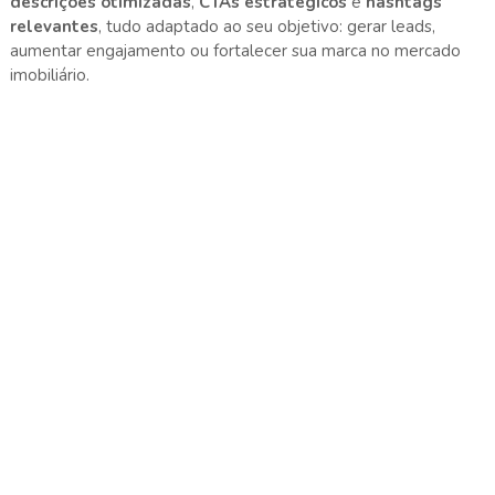
descrições otimizadas
,
CTAs estratégicos
e
hashtags
relevantes
, tudo adaptado ao seu objetivo: gerar leads,
aumentar engajamento ou fortalecer sua marca no mercado
imobiliário.