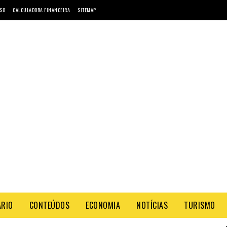
SO
CALCULADORA FINANCEIRA
SITEMAP
ÁRIO
CONTEÚDOS
ECONOMIA
NOTÍCIAS
TURISMO