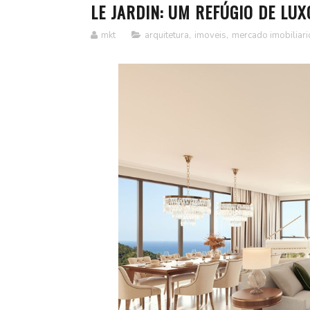
LE JARDIN: UM REFÚGIO DE LU
mkt
arquitetura
,
imoveis
,
mercado imobiliari