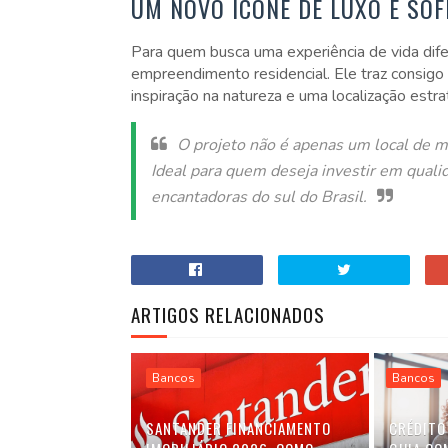
UM NOVO ÍCONE DE LUXO E SOF
Para quem busca uma experiência de vida dife
empreendimento residencial. Ele traz consigo 
inspiração na natureza e uma localização estra
O projeto não é apenas um local de mo
Ideal para quem deseja investir em quali
encantadoras do sul do Brasil.
ARTIGOS RELACIONADOS
Bancos
Bancos
SANTANDER FINANCIAMENTO
CRÉDITO