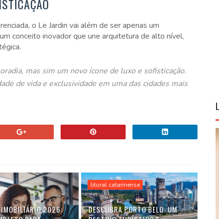
ISTICAÇÃO
renciada, o Le Jardin vai além de ser apenas um
um conceito inovador que une arquitetura de alto nível,
tégica.
radia, mas sim um novo ícone de luxo e sofisticação.
dade de vida e exclusividade em uma das cidades mais
litoral catarinense
 IMOBILIÁRIO 2026:
DESCUBRA PORTO BELO: UM