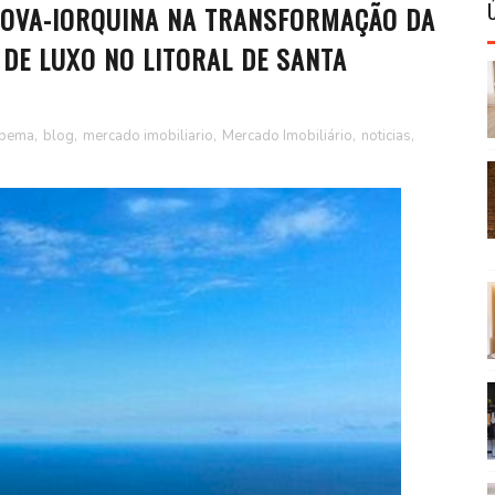
 NOVA-IORQUINA NA TRANSFORMAÇÃO DA
DE LUXO NO LITORAL DE SANTA
apema
,
blog
,
mercado imobiliario
,
Mercado Imobiliário
,
noticias
,