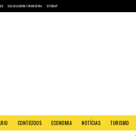
SO
CALCULADORA FINANCEIRA
SITEMAP
ÁRIO
CONTEÚDOS
ECONOMIA
NOTÍCIAS
TURISMO