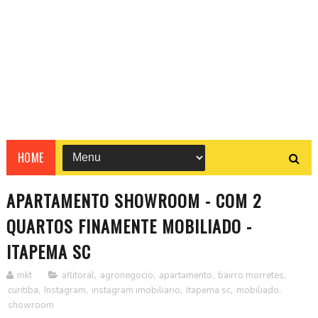
HOME
APARTAMENTO SHOWROOM - COM 2
QUARTOS FINAMENTE MOBILIADO -
ITAPEMA SC
mkt
aflitoral
,
agronegocio
,
apartamento
,
bairro morretes
,
curitiba
,
Instagram
,
instagram imobiliario
,
itapema sc
,
mobiliado
,
showroom